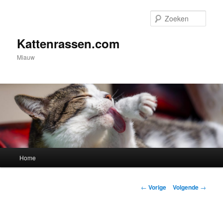
Spring
naar
Zoek
de
primaire
Kattenrassen.com
inhoud
Miauw
Hoofdmenu
Home
Berichtnavigatie
←
Vorige
Volgende
→