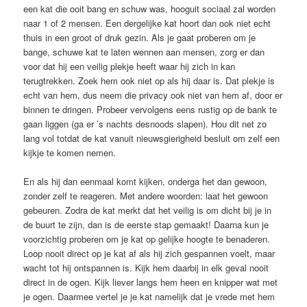
een kat die ooit bang en schuw was, hooguit sociaal zal worden
naar 1 of 2 mensen. Een dergelijke kat hoort dan ook niet echt
thuis in een groot of druk gezin. Als je gaat proberen om je
bange, schuwe kat te laten wennen aan mensen, zorg er dan
voor dat hij een veilig plekje heeft waar hij zich in kan
terugtrekken. Zoek hem ook niet op als hij daar is. Dat plekje is
echt van hem, dus neem die privacy ook niet van hem af, door er
binnen te dringen. Probeer vervolgens eens rustig op de bank te
gaan liggen (ga er ’s nachts desnoods slapen). Hou dit net zo
lang vol totdat de kat vanuit nieuwsgierigheid besluit om zelf een
kijkje te komen nemen.
En als hij dan eenmaal komt kijken, onderga het dan gewoon,
zonder zelf te reageren. Met andere woorden: laat het gewoon
gebeuren. Zodra de kat merkt dat het veilig is om dicht bij je in
de buurt te zijn, dan is de eerste stap gemaakt! Daarna kun je
voorzichtig proberen om je kat op gelijke hoogte te benaderen.
Loop nooit direct op je kat af als hij zich gespannen voelt, maar
wacht tot hij ontspannen is. Kijk hem daarbij in elk geval nooit
direct in de ogen. Kijk liever langs hem heen en knipper wat met
je ogen. Daarmee vertel je je kat namelijk dat je vrede met hem