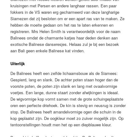
kruisingen met Persen en andere langhaar rassen. Een paar
fokkers in de VS waren erg gecharmeerd van deze langharige
Siamezen dat zij besloten om er een apart ras van te maken. Ze
hebben de moeite gedaan om het ras te laten erkennen en
registreren. Mrs Helen Smith is verantwoordelijk voor de naam
Balinees omdat de charmante katjes haar deden denken aan
exotische Balinese danseresjes. Helaas zul je bij een bezoek
aan Bali geen enkele Balinese kat vinden.
Uiterlijk
De Balinees heeft een zelfde lichaamsbouw als de Siamees:
Gespierd, lang en slank. De achter poten staan hoger dan de
voorste poten, de poten zijn slank en lang met ovaalvormige
voetjes. Een lange, dunne staart zonder afwijkingen is ideaal.
De wigvormige kop vormt samen met de grote schuingeplaatste
oren een perfecte driehoek. De kin is stevig en neusrug is zonder
stop. De Balinees heeft amandelvormige ogen die schuin in de
kop geplaatst zijn. De oogkleur moet zo zuiver mogelijk zijn. Op
tentoonstellingen houdt men het op een diepblauwe kleur.