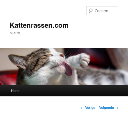
Spring
naar
Zoek
de
primaire
Kattenrassen.com
inhoud
Miauw
Hoofdmenu
Home
Berichtnavigatie
←
Vorige
Volgende
→