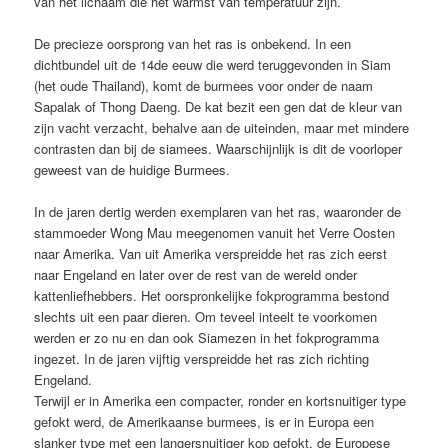
van het lichaam die het warmst van temperatuur zijn.
De precieze oorsprong van het ras is onbekend. In een
dichtbundel uit de 14de eeuw die werd teruggevonden in Siam
(het oude Thailand), komt de burmees voor onder de naam
Sapalak of Thong Daeng. De kat bezit een gen dat de kleur van
zijn vacht verzacht, behalve aan de uiteinden, maar met mindere
contrasten dan bij de siamees. Waarschijnlijk is dit de voorloper
geweest van de huidige Burmees.
In de jaren dertig werden exemplaren van het ras, waaronder de
stammoeder Wong Mau meegenomen vanuit het Verre Oosten
naar Amerika. Van uit Amerika verspreidde het ras zich eerst
naar Engeland en later over de rest van de wereld onder
kattenliefhebbers. Het oorspronkelijke fokprogramma bestond
slechts uit een paar dieren. Om teveel inteelt te voorkomen
werden er zo nu en dan ook Siamezen in het fokprogramma
ingezet. In de jaren vijftig verspreidde het ras zich richting
Engeland.
Terwijl er in Amerika een compacter, ronder en kortsnuitiger type
gefokt werd, de Amerikaanse burmees, is er in Europa een
slanker type met een langersnuitiger kop gefokt, de Europese