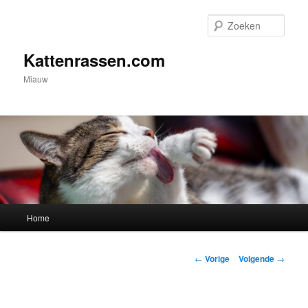
Spring
naar
Zoek
de
primaire
Kattenrassen.com
inhoud
Miauw
Hoofdmenu
Home
Berichtnavigatie
←
Vorige
Volgende
→