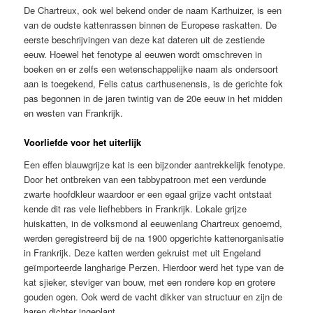
De Chartreux, ook wel bekend onder de naam Karthuizer, is een
van de oudste kattenrassen binnen de Europese raskatten. De
eerste beschrijvingen van deze kat dateren uit de zestiende
eeuw. Hoewel het fenotype al eeuwen wordt omschreven in
boeken en er zelfs een wetenschappelijke naam als ondersoort
aan is toegekend, Felis catus carthusenensis, is de gerichte fok
pas begonnen in de jaren twintig van de 20e eeuw in het midden
en westen van Frankrijk.
Voorliefde voor het uiterlijk
Een effen blauwgrijze kat is een bijzonder aantrekkelijk fenotype.
Door het ontbreken van een tabbypatroon met een verdunde
zwarte hoofdkleur waardoor er een egaal grijze vacht ontstaat
kende dit ras vele liefhebbers in Frankrijk. Lokale grijze
huiskatten, in de volksmond al eeuwenlang Chartreux genoemd,
werden geregistreerd bij de na 1900 opgerichte kattenorganisatie
in Frankrijk. Deze katten werden gekruist met uit Engeland
geïmporteerde langharige Perzen. Hierdoor werd het type van de
kat sjieker, steviger van bouw, met een rondere kop en grotere
gouden ogen. Ook werd de vacht dikker van structuur en zijn de
haren dichter ingeplant.