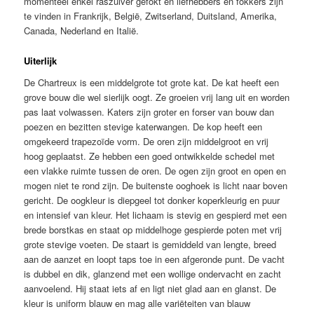
momenteel enkel raszuiver gefokt en liefhebbers en fokkers zijn
te vinden in Frankrijk, België, Zwitserland, Duitsland, Amerika,
Canada, Nederland en Italië.
Uiterlijk
De Chartreux is een middelgrote tot grote kat. De kat heeft een
grove bouw die wel sierlijk oogt. Ze groeien vrij lang uit en worden
pas laat volwassen. Katers zijn groter en forser van bouw dan
poezen en bezitten stevige katerwangen. De kop heeft een
omgekeerd trapezoïde vorm. De oren zijn middelgroot en vrij
hoog geplaatst. Ze hebben een goed ontwikkelde schedel met
een vlakke ruimte tussen de oren. De ogen zijn groot en open en
mogen niet te rond zijn. De buitenste ooghoek is licht naar boven
gericht. De oogkleur is diepgeel tot donker koperkleurig en puur
en intensief van kleur. Het lichaam is stevig en gespierd met een
brede borstkas en staat op middelhoge gespierde poten met vrij
grote stevige voeten. De staart is gemiddeld van lengte, breed
aan de aanzet en loopt taps toe in een afgeronde punt. De vacht
is dubbel en dik, glanzend met een wollige ondervacht en zacht
aanvoelend. Hij staat iets af en ligt niet glad aan en glanst. De
kleur is uniform blauw en mag alle variëteiten van blauw