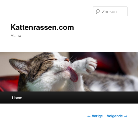
Spring
naar
Zoek
de
primaire
Kattenrassen.com
inhoud
Miauw
Hoofdmenu
Home
Berichtnavigatie
←
Vorige
Volgende
→