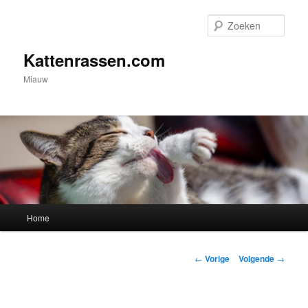
Spring
naar
Zoek
de
primaire
Kattenrassen.com
inhoud
Miauw
Hoofdmenu
Home
Berichtnavigatie
←
Vorige
Volgende
→