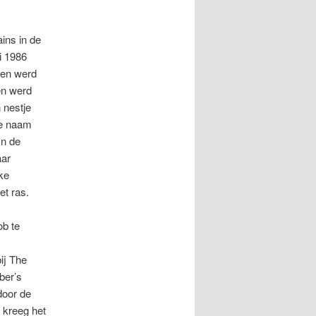
ins in de
i 1986
 en werd
en werd
 nestje
de naam
In de
aar
ke
et ras.
ob te
ij The
ber’s
door de
k kreeg het