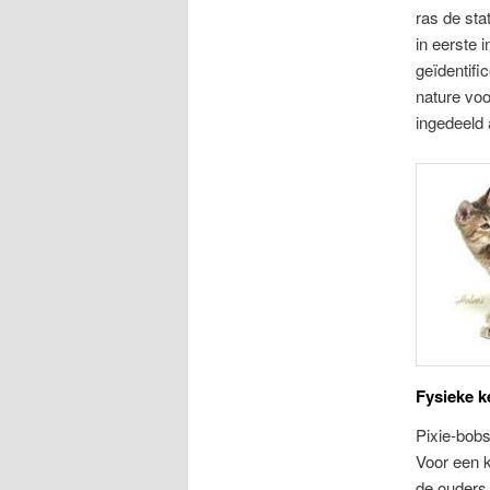
ras de sta
in eerste 
geïdentifi
nature voo
ingedeeld 
Fysieke k
Pixie-bobs
Voor een 
de ouders 