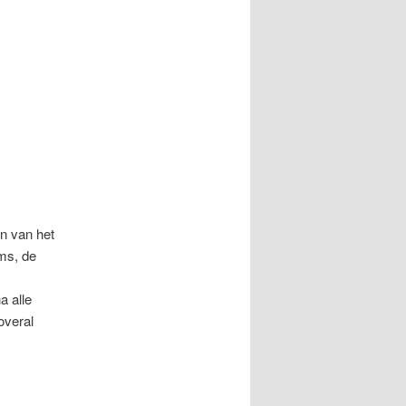
en van het
ms, de
a alle
overal