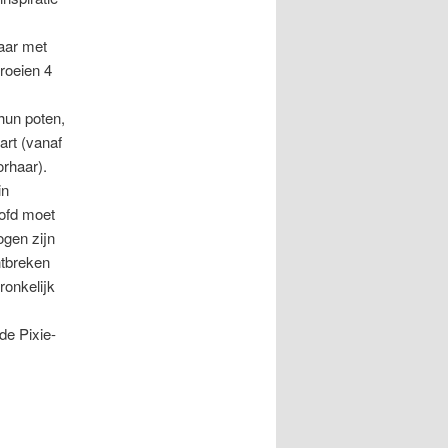
aar met
roeien 4
hun poten,
art (vanaf
rhaar).
in
ofd moet
ogen zijn
ntbreken
ronkelijk
de Pixie-