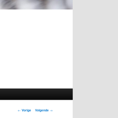
Berichtnavigatie
←
Vorige
Volgende
→