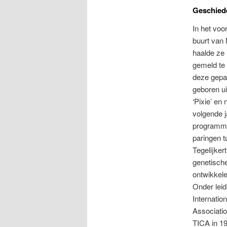
Geschied
In het voo
buurt van 
haalde ze 
gemeld te 
deze gepaa
geboren ui
‘Pixie’ en
volgende j
programma.
paringen t
Tegelijke
genetische
ontwikkele
Onder leid
Internatio
Associatio
TICA in 19