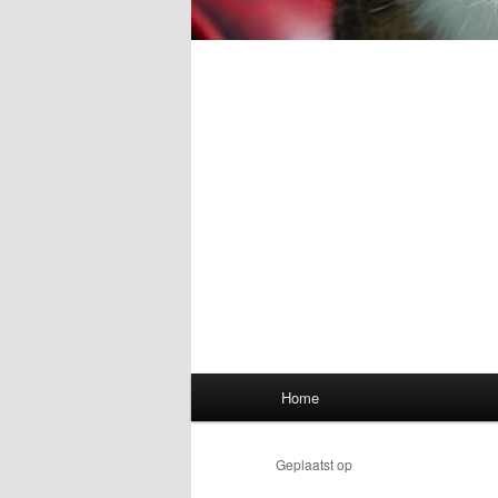
Hoofdmenu
Home
Geplaatst op