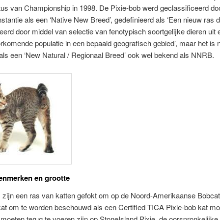
tus van Championship in 1998. De Pixie-bob werd geclassificeerd do
instantie als een ‘Native New Breed’, gedefinieerd als ‘Een nieuw ras d
ceerd door middel van selectie van fenotypisch soortgelijke dieren uit
rkomende populatie in een bepaald geografisch gebied’, maar het is 
als een ‘New Natural / Regionaal Breed’ ook wel bekend als NNRB.
enmerken en grootte
 zijn een ras van katten gefokt om op de Noord-Amerikaanse Bobcat t
kat om te worden beschouwd als een Certified TICA Pixie-bob kat mo
moeten terug te voeren zijn op StoneIsland Pixie, de oorspronkelijke i