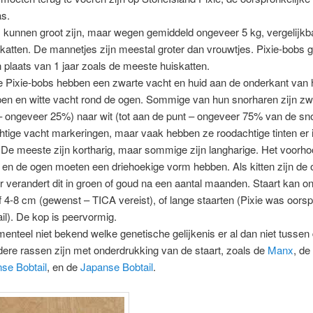
as.
 kunnen groot zijn, maar wegen gemiddeld ongeveer 5 kg, vergelijkb
katten. De mannetjes zijn meestal groter dan vrouwtjes. Pixie-bobs g
in plaats van 1 jaar zoals de meeste huiskatten.
 Pixie-bobs hebben een zwarte vacht en huid aan de onderkant van 
pen en witte vacht rond de ogen. Sommige van hun snorharen zijn zw
– ongeveer 25%) naar wit (tot aan de punt – ongeveer 75% van de sno
tige vacht markeringen, maar vaak hebben ze roodachtige tinten er 
De meeste zijn kortharig, maar sommige zijn langharige. Het voorho
 en de ogen moeten een driehoekige vorm hebben. Als kitten zijn de 
er verandert dit in groen of goud na een aantal maanden. Staart kan o
 of 4-8 cm (gewenst – TICA vereist), of lange staarten (Pixie was oorsp
ail). De kop is peervormig.
enteel niet bekend welke genetische gelijkenis er al dan niet tussen 
ere rassen zijn met onderdrukking van de staart, zoals de
Manx
, de
se Bobtail
, en de
Japanse Bobtail
.