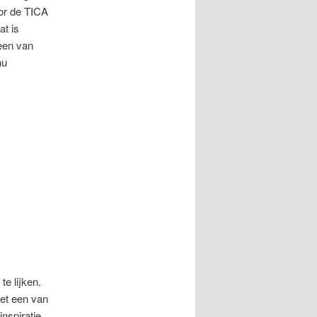
or de TICA
at is
 een van
nu
e lijken.
et een van
nspiratie