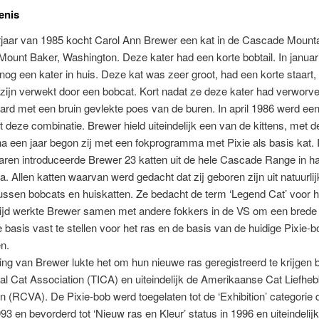
enis
rjaar van 1985 kocht Carol Ann Brewer een kat in de Cascade Mounta
Mount Baker, Washington. Deze kater had een korte bobtail. In januar
nog een kater in huis. Deze kat was zeer groot, had een korte staart,
zijn verwekt door een bobcat. Kort nadat ze deze kater had verworv
rd met een bruin gevlekte poes van de buren. In april 1986 werd een
t deze combinatie. Brewer hield uiteindelijk een van de kittens, met 
 na een jaar begon zij met een fokprogramma met Pixie als basis kat. 
aren introduceerde Brewer 23 katten uit de hele Cascade Range in h
 Allen katten waarvan werd gedacht dat zij geboren zijn uit natuurlij
ussen bobcats en huiskatten. Ze bedacht de term ‘Legend Cat’ voor h
rtijd werkte Brewer samen met andere fokkers in de VS om een brede
 basis vast te stellen voor het ras en de basis van de huidige Pixie-b
n.
ing van Brewer lukte het om hun nieuwe ras geregistreerd te krijgen b
nal Cat Association (TICA) en uiteindelijk de Amerikaanse Cat Liefheb
n (RCVA). De Pixie-bob werd toegelaten tot de ‘Exhibition’ categorie 
93 en bevorderd tot ‘Nieuw ras en Kleur’ status in 1996 en uiteindelij