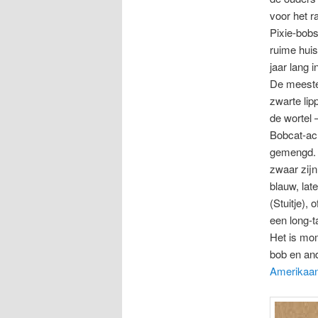
voor het r
Pixie-bobs
ruime huis
jaar lang 
De meeste
zwarte lip
de wortel 
Bobcat-ach
gemengd. 
zwaar zijn
blauw, lat
(Stuitje),
een long-t
Het is mom
bob en and
Amerikaan