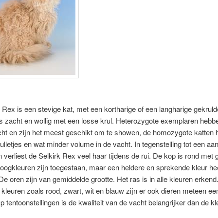
 Rex is een stevige kat, met een kortharige of een langharige gekruld
s zacht en wollig met een losse krul. Heterozygote exemplaren hebb
acht en zijn het meest geschikt om te showen, de homozygote katten
rulletjes en wat minder volume in de vacht. In tegenstelling tot een aa
verliest de Selkirk Rex veel haar tijdens de rui. De kop is rond met 
 oogkleuren zijn toegestaan, maar een heldere en sprekende kleur he
De oren zijn van gemiddelde grootte. Het ras is in alle kleuren erkend
e kleuren zoals rood, zwart, wit en blauw zijn er ook dieren meteen 
p tentoonstellingen is de kwaliteit van de vacht belangrijker dan de kl