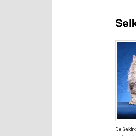
Selk
De Selkirk