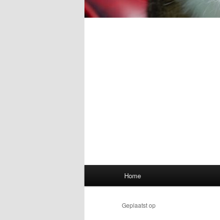
Hoofdmenu
Home
Geplaatst op