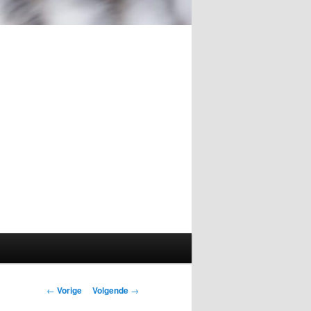
Berichtnavigatie
←
Vorige
Volgende
→