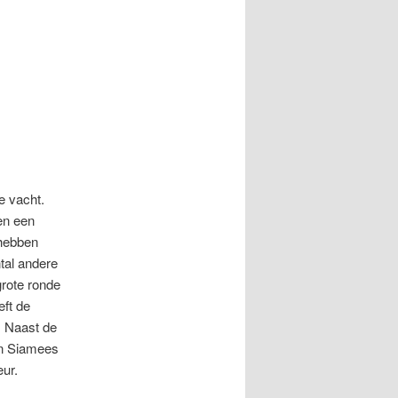
e vacht.
en een
 hebben
ntal andere
grote ronde
eft de
. Naast de
een Siamees
eur.