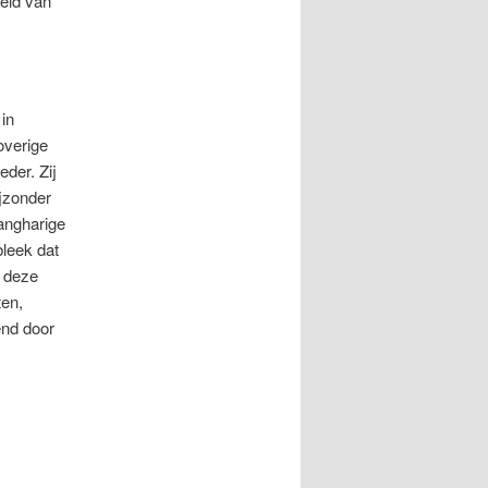
eeld van
in
overige
eder. Zij
jzonder
angharige
bleek dat
t deze
ten,
end door