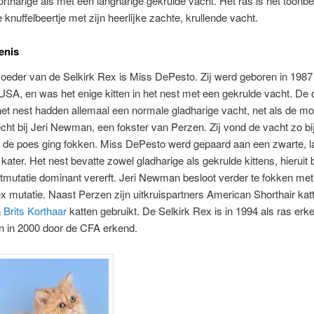
rtharige als met een langharige gekrulde vacht. Het ras is het toonb
 knuffelbeertje met zijn heerlijke zachte, krullende vacht.
enis
eder van de Selkirk Rex is Miss DePesto. Zij werd geboren in 1987 
SA, en was het enige kitten in het nest met een gekrulde vacht. De 
 het nest hadden allemaal een normale gladharige vacht, net als de mo
ht bij Jeri Newman, een fokster van Perzen. Zij vond de vacht zo bi
t de poes ging fokken. Miss DePesto werd gepaard aan een zwarte, l
kater. Het nest bevatte zowel gladharige als gekrulde kittens, hieruit 
mutatie dominant vererft. Jeri Newman besloot verder te fokken me
 mutatie. Naast Perzen zijn uitkruispartners American Shorthair kat
n
Brits Korthaar
katten gebruikt. De Selkirk Rex is in 1994 als ras erk
n in 2000 door de CFA erkend.