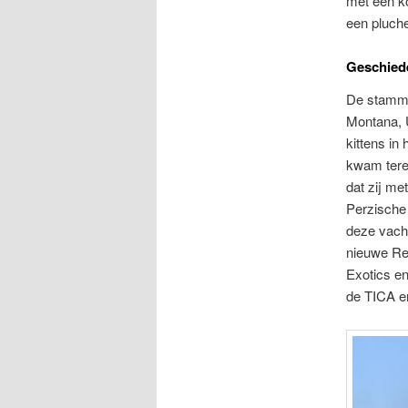
met een ko
een pluche
Geschied
De stammo
Montana, U
kittens in
kwam terec
dat zij me
Perzische 
deze vacht
nieuwe Rex
Exotics e
de TICA e