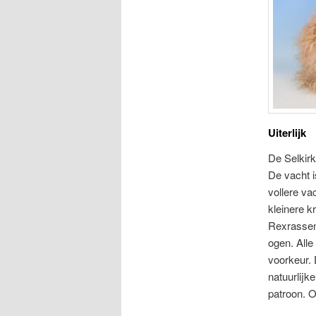
Uiterlijk
De Selkirk
De vacht i
vollere v
kleinere k
Rexrassen 
ogen. Alle
voorkeur. 
natuurlijk
patroon. O